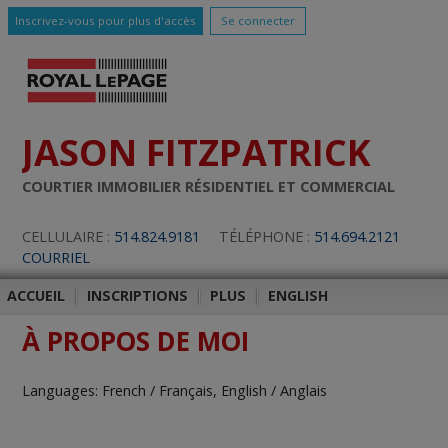
Inscrivez-vous pour plus d'accès
Se connecter
JASON FITZPATRICK
COURTIER IMMOBILIER RÉSIDENTIEL ET COMMERCIAL
CELLULAIRE :
514.824.9181
TÉLÉPHONE :
514.694.2121
COURRIEL
ACCUEIL
|
INSCRIPTIONS
|
PLUS
|
ENGLISH
À PROPOS DE MOI
Languages: French / Français, English / Anglais