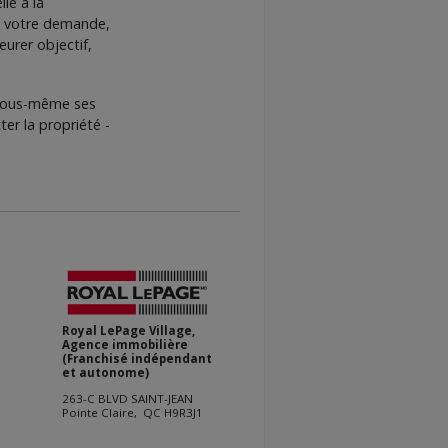
ié à la
 À votre demande,
urer objectif,
r vous-même ses
er la propriété -
Royal LePage Village,
Agence immobilière
(Franchisé indépendant
et autonome)
263-C BLVD SAINT-JEAN
Pointe Claire, QC H9R3J1