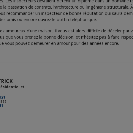
es. Les inspecteurs devraient détenir un diplôme dans un domaine rel
la passation de contrats, l’architecture ou l’ingénierie structurale.
ous recommander un inspecteur de bonne réputation qui saura deme
es amis ou encore ouvrez le bottin téléphonique.
 amoureux d’une maison, il vous est alors difficile de déceler pa
s que vous prenez la bonne décision, et n’hésitez pas à faire inspect
que vous pouvez demeurer en amour pour des années encore.
TRICK
résidentiel et
121
1869
81