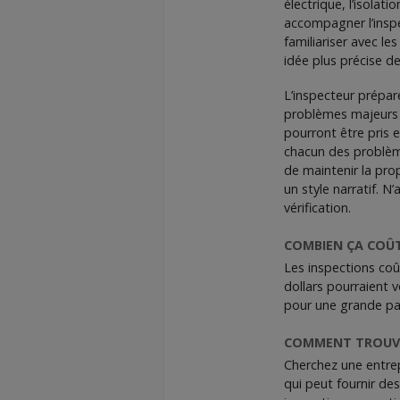
électrique, l’isolati
accompagner l’inspe
familiariser avec le
idée plus précise d
L’inspecteur prépare
problèmes majeurs 
pourront être pris 
chacun des problèmes
de maintenir la prop
un style narratif. N
vérification.
COMBIEN ÇA COÛ
Les inspections coû
dollars pourraient v
pour une grande pai
COMMENT TROUVE
Cherchez une entrep
qui peut fournir de