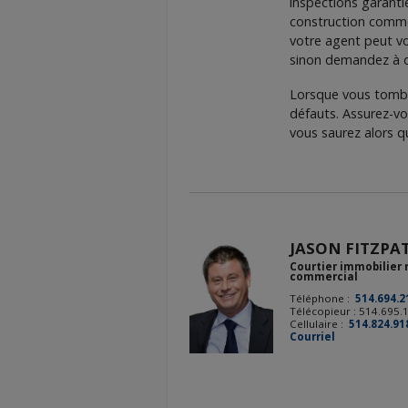
inspections garanti
construction comme 
votre agent peut v
sinon demandez à d
Lorsque vous tombez
défauts. Assurez-vou
vous saurez alors 
JASON FITZPA
Courtier immobilier 
commercial
Téléphone :
514.694.2
Télécopieur : 514.695.
Cellulaire :
514.824.91
Courriel