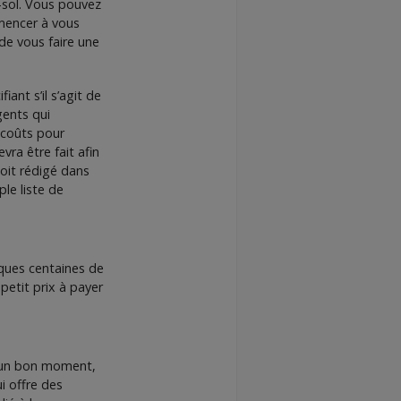
us-sol. Vous pouvez
mmencer à vous
 de vous faire une
ant s’il s’agit de
ents qui
 coûts pour
vra être fait afin
soit rédigé dans
ple liste de
lques centaines de
 petit prix à payer
s un bon moment,
i offre des