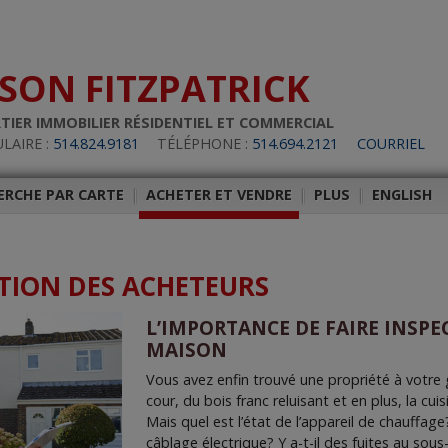
ASON FITZPATRICK
TIER IMMOBILIER RÉSIDENTIEL ET COMMERCIAL
LAIRE :
514.824.9181
TÉLÉPHONE :
514.694.2121
COURRIEL
ERCHE PAR CARTE
|
ACHETER ET VENDRE
|
PLUS
|
ENGLISH
NTION DES ACHETEURS
L’IMPORTANCE DE FAIRE INSPE
MAISON
Vous avez enfin trouvé une propriété à votre 
cour, du bois franc reluisant et en plus, la cui
Mais quel est l’état de l’appareil de chauffage
câblage électrique? Y a-t-il des fuites au sous