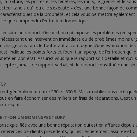
on, la toiture, les portes et les fenêtres, les murs, le grenier et le so
cteur tandis qu’il ou elle s’exécute – c’est une bonne façon de co
s caractéristiques de la propriété, et cela vous permettra également
e ce que comprendra l’entretien domestique.
 ensuite un rapport d’inspection qui expose les problèmes (en spécifi
nécessitant une intervention immédiate ou de problèmes moins urg
en charge plus tard, le tout étant accompagné d’une estimation des
), indique les points forts et fournit un aperçu de l’entretien qui de
riété en bon état. Assurez-vous que le rapport soit détaillé et qu’il 
’acceptez jamais de rapport verbal, ni de rapport constitué d’une sim
TE?
tent généralement entre 250 et 500 $. Mais n’oubliez pas ceci : que
ous en faire économiser des milliers en frais de réparations. C’est un
x d’esprit.
-T-ON UN BON INSPECTEUR?
rise qualifiée avec une bonne réputation qui est en affaires depui
s références de clients précédents, qui est entièrement assurée et qu