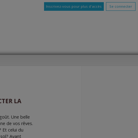
Inscrivez-vous pour plus d'accès
Se connecter
CTER LA
goût. Une belle
sine de vos rêves.
? Et celui du
-sol? Avant