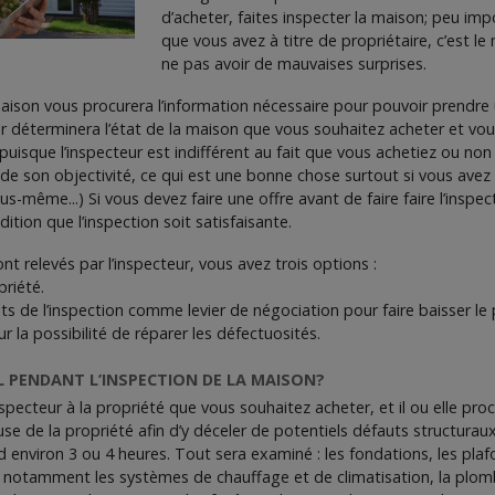
d’acheter, faites inspecter la maison; peu imp
que vous avez à titre de propriétaire, c’est l
ne pas avoir de mauvaises surprises.
maison vous procurera l’information nécessaire pour pouvoir prendre
ur déterminera l’état de la maison que vous souhaitez acheter et vous 
uisque l’inspecteur est indifférent au fait que vous achetiez ou non
de son objectivité, ce qui est une bonne chose surtout si vous avez
us-même...) Si vous devez faire une offre avant de faire faire l’inspe
dition que l’inspection soit satisfaisante.
t relevés par l’inspecteur, vous avez trois options :
priété.
ltats de l’inspection comme levier de négociation pour faire baisser le 
 la possibilité de réparer les défectuosités.
IL PENDANT L’INSPECTION DE LA MAISON?
specteur à la propriété que vous souhaitez acheter, et il ou elle pro
euse de la propriété afin d’y déceler de potentiels défauts structura
d environ 3 ou 4 heures. Tout sera examiné : les fondations, les pla
, notamment les systèmes de chauffage et de climatisation, la plom