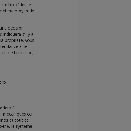
orte l’expérience
e meilleur moyen de
 une décision
indiquera s’il y a
 la propriété, vous
 tendance à ne
ction de la maison,
prix.
cédera à
ux, mécaniques ou
fonds et tout ce
berie, le système