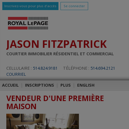
Inscrivez-vous pour plus d'accès
Se connecter
JASON FITZPATRICK
COURTIER IMMOBILIER RÉSIDENTIEL ET COMMERCIAL
CELLULAIRE :
514.824.9181
TÉLÉPHONE :
514.694.2121
COURRIEL
ACCUEIL
|
INSCRIPTIONS
|
PLUS
|
ENGLISH
VENDEUR D'UNE PREMIÈRE
MAISON