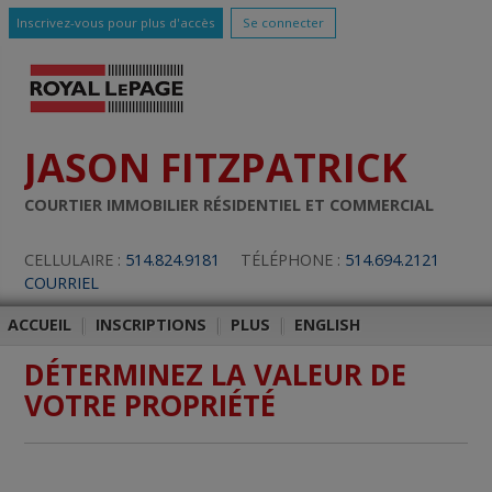
Inscrivez-vous pour plus d'accès
Se connecter
JASON FITZPATRICK
COURTIER IMMOBILIER RÉSIDENTIEL ET COMMERCIAL
CELLULAIRE :
514.824.9181
TÉLÉPHONE :
514.694.2121
COURRIEL
ACCUEIL
|
INSCRIPTIONS
|
PLUS
|
ENGLISH
DÉTERMINEZ LA VALEUR DE
VOTRE PROPRIÉTÉ